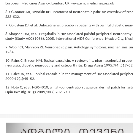
European Medicines Agency, London, UK. www.emc.medicines.org.uk
6. O'Connor AB, Dworkin RH. Treatment of neuropathic pain: An overview of rece
S22–S32.
7. Goldstein DJ, et al. Duloxetine vs. placebo in patients with painful diabetic n
8. Simpson DM, et al. Pregabalin in HIV-associated painful peripheral neuropathy
study (Study A0081066). 2008. International AIDS Conference, Mexico City, Mexi
9. Woolf CJ, Mannion RJ. Neuropathic pain: Aetiology, symptoms, mechanisms,
1964.
10. Rains C, Bryson HM. Topical capsaicin. A review of its pharmacological proper
neuralgia, diabetic neuropathy and osteoarthritis. Drugs Aging 1995;7(4):317–32
11. Paice JA, et al. Topical capsaicin in the management of HIV-associated perip
2000;19(1):45–52.
12. Noto C, et al. NGX-4010, a high-concentration capsaicin dermal patch for lasti
Opin Investig Drugs 2009;10(7):702–710.