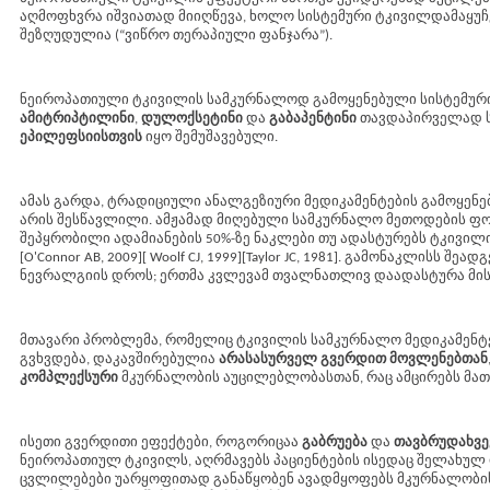
აღმოფხვრა იშვიათად მიიღწევა, ხოლო სისტემური ტკივილდამაყუ
შეზღუდულია (“ვიწრო თერაპიული ფანჯარა”).
ნეიროპათიული ტკივილის სამკურნალოდ გამოყენებული სისტემური 
ამიტრიპტილინი
,
დულოქსეტინი
და
გაბაპენტინი
თავდაპირველად სხ
ეპილეფსიისთვის
იყო შემუშავებული.
ამას გარდა, ტრადიციული ანალგეზიური მედიკამენტების გამოყენე
არის შესწავლილი. ამჟამად მიღებული სამკურნალო მეთოდების ფ
შეპყრობილი ადამიანების 50%-ზე ნაკლები თუ ადასტურებს ტკივილ
[O'Connor AB, 2009][ Woolf CJ, 1999][Taylor JC, 1981]. გამონაკლისს შეად
ნევრალგიის დროს; ერთმა კვლევამ თვალნათლივ დაადასტურა მისი
მთავარი პრობლემა, რომელიც ტკივილის სამკურნალო მედიკამენტე
გვხვდება, დაკავშირებულია
არასასურველ გვერდით მოვლენებთან
კომპლექსური
მკურნალობის აუცილებლობასთან, რაც ამცირებს მათ
ისეთი გვერდითი ეფექტები, როგორიცაა
გაბრუება
და
თავბრუდახვე
ნეიროპათიულ ტკივილს, აღრმავებს პაციენტების ისედაც შელახულ 
ცვლილებები უარყოფითად განაწყობენ ავადმყოფებს მკურნალობის