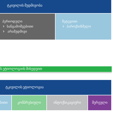
ტკივილის მუდმივობა
პერიოდული
შეტევითი
ხანგამოშვებითი
პაროქსიზმული
არამუდმივი
ის ეტიოლოგიის მიხედვით
ტკივილის ეტიოლოგია
ბითი
კომპრესიული
ინტოქსიკაციური
შერეული