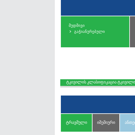
მუდმივი
გაჭიანურებული
ტკივილის კლასიფიკაცია ტკივილ
ტრავმული
იშემიური
ანთე