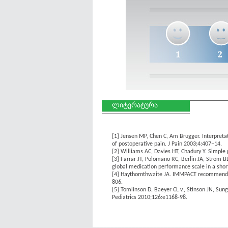
ლიტერატურა
[1]
Jensen MP, Chen C, Am Brugger. Interpretati
of postoperative pain. J Pain 2003;4:407–14.
[2]
Williams AC, Davies HT, Chadury Y. Simple 
[3]
Farrar JT, Polomano RC, Berlin JA, Strom BL
global medication performance scale in a short
[4]
Haythornthwaite JA. IMMPACT recommendatio
806.
[5]
Tomlinson D, Baeyer CL v., Stinson JN, Sung 
Pediatrics 2010;126:e1168-98.