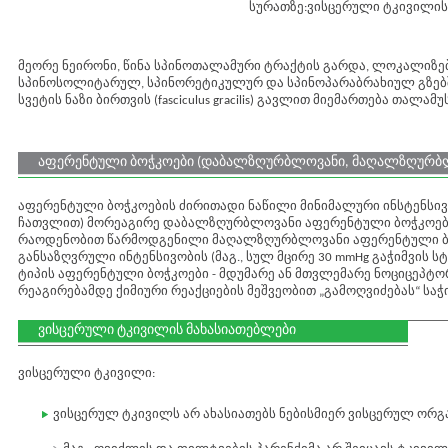
სურათზე:ვისცერული ტკივილის
მეორე ნეირონი, წინა სპინოთალამური ტრაქტის გარდა, ლოკალიზ
სპინოსოლიტარულ, სპინორეტიკულურ და სპინოპარაბრახიულ გზებში
სვეტის ნაზი ბირთვის (fasciculus gracilis) გავლით მიემართება თალამუ
აფერენტული ბოჭკოები (დაბალზღურბლოვანი, მაღალზღურბლ
აფერენტული ბოჭკოების ძირითადი ნაწილი მინიმალური ინსტენსივ
ჩათვლით) მორეაგირე დაბალზღურბლოვანი აფერენტული ბოჭკოები
რაოდენობით წარმოდგენილი მაღალზღურბლოვანი აფერენტული ბ
განსაზღვრული ინტენსივობის (მაგ., სულ მცირე 30 mmHg გაჭიმვის ს
ტიპის აფერენტული ბოჭკოები - მდუმარე ან მთვლემარე ნოციცეპტო
რეაგირებამდე ქიმიური რეაქციების მეშვეობით „გამოღვიძებას“ სა
ვისცერული ტკივილის მახასიათებლები
ვისცერული ტკივილი:
ვისცერულ ტკივილს არ ახასიათებს ნებისმიერ ვისცერულ ორგ