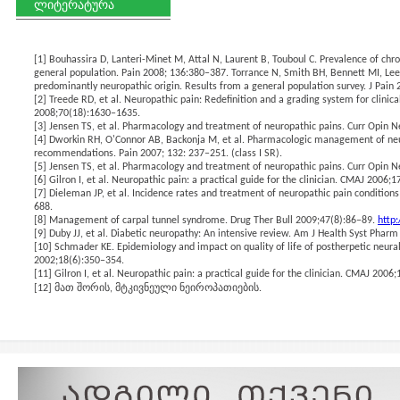
ლიტერატურა
[1]
Bouhassira D, Lanteri-Minet M, Attal N, Laurent B, Touboul C. Prevalence of chro
general population. Pain 2008; 136:380–387. Torrance N, Smith BH, Bennett MI, Lee 
predominantly neuropathic origin. Results from a general population survey. J Pain 
[2]
Treede RD, et al. Neuropathic pain: Redefinition and a grading system for clinic
2008;70(18):1630–1635.
[3]
Jensen TS, et al. Pharmacology and treatment of neuropathic pains. Curr Opin 
[4]
Dworkin RH, O'Connor AB, Backonja M, et al. Pharmacologic management of neu
recommendations. Pain 2007; 132: 237–251. (class I SR).
[5]
Jensen TS, et al. Pharmacology and treatment of neuropathic pains. Curr Opin 
[6]
Gilron I, et al. Neuropathic pain: a practical guide for the clinician. CMAJ 2006;
[7]
Dieleman JP, et al. Incidence rates and treatment of neuropathic pain condition
688.
[8]
Management of carpal tunnel syndrome. Drug Ther Bull 2009;47(8):86–89.
http
[9]
Duby JJ, et al. Diabetic neuropathy: An intensive review. Am J Health Syst Phar
[10]
Schmader KE. Epidemiology and impact on quality of life of postherpetic neuralg
2002;18(6):350–354.
[11]
Gilron I, et al. Neuropathic pain: a practical guide for the clinician. CMAJ 2006
[12]
მათ შორის, მტკივნეული ნეიროპათიების.