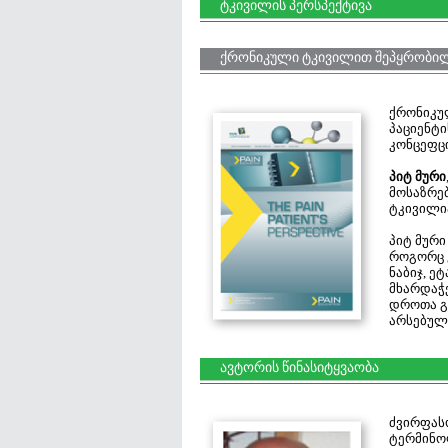
ტკივილის პერსპექტივა
ქრონიკული ტკივილით შეპყრობილი
ქრონიკულ
პაციენტი
კონცეფცი
პიტ მური
მოსაზრებ
ტკივილია
პიტ მური
როგორც ე
ნაბიჯ, ე
მხარდაჭე
დროთა გ
არსებულ
ავტორის წინასიტყვაობა
ძვირფას
ტერმინოლ