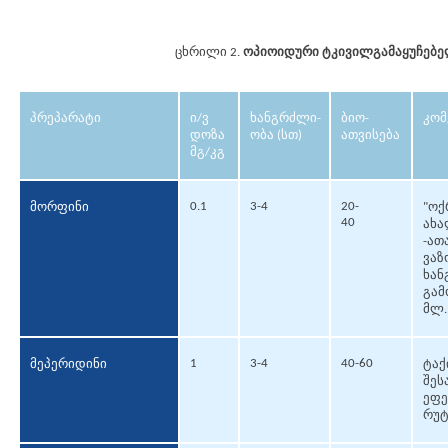
ცხრილი 2.
ოპიოიდური ტკივილგამაყუჩებე
პრეპარატი
ი/ვ
ხანგრძლი-
ბიო-
კომ
დოზა
ობა (სთ)
ათვისება
მგ/კგ
0.1
3-4
20-
მორფინი
"ოქ
40
ახა
-ათ
ვაზ
ხან
გამ
მლ.
1
3-4
40-60
მეპერიდინი
ტაქ
შეს
ეფე
რუტ